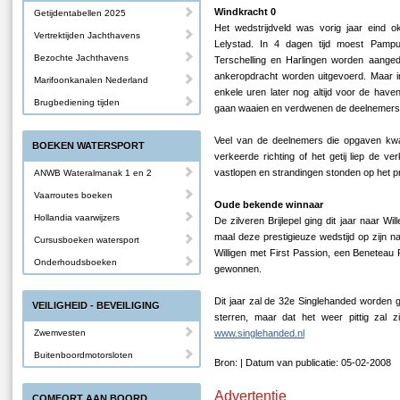
Windkracht 0
Getijdentabellen 2025
Het wedstrijdveld was vorig jaar eind 
Vertrektijden Jachthavens
Lelystad. In 4 dagen tijd moest Pamp
Bezochte Jachthavens
Terschelling en Harlingen worden aang
ankeropdracht worden uitgevoerd. Maar in 
Marifoonkanalen Nederland
enkele uren later nog altijd voor de have
Brugbediening tijden
gaan waaien en verdwenen de deelnemers 
Veel van de deelnemers die opgaven kwa
BOEKEN WATERSPORT
verkeerde richting of het getij liep de ve
vastlopen en strandingen stonden op het 
ANWB Wateralmanak 1 en 2
Vaarroutes boeken
Oude bekende winnaar
Hollandia vaarwijzers
De zilveren Brijlepel ging dit jaar naar W
maal deze prestigieuze wedstijd op zijn n
Cursusboeken watersport
Willigen met First Passion, een Beneteau F
Onderhoudsboeken
gewonnen.
Dit jaar zal de 32e Singlehanded worden g
VEILIGHEID - BEVEILIGING
sterren, maar dat het weer pittig zal 
Zwemvesten
www.singlehanded.nl
Buitenboordmotorsloten
Bron: | Datum van publicatie: 05-02-2008
Advertentie
COMFORT AAN BOORD