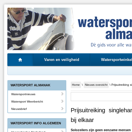
Varen en veiligheid
Watersportwinke
Home
\
Nieuws overzicht
\ Prijsuitreiking
WATERSPORT ALMANAK
Watersportnieuws
Watersport Weerbericht
Prijsuitreiking single
Nieuwsbrief
bij elkaar
WATERSPORT INFO ALGEMEEN
Solozeilers zijn geen eenzame mensen