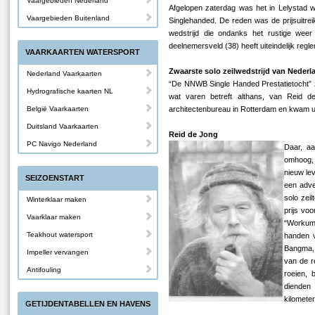
Vaargebieden Nederland
Afgelopen zaterdag was het in Lelystad w
Vaargebieden Buitenland
Singlehanded. De reden was de prijsuitrei
wedstrijd die ondanks het rustige weer 
deelnemersveld (38) heeft uiteindelijk regl
VAARKAARTEN WATERSPORT
Zwaarste solo zeilwedstrijd van Nederl
Nederland Vaarkaarten
“De NNWB Single Handed Prestatietocht” zo
Hydrografische kaarten NL
wat varen betreft althans, van Reid 
België Vaarkaarten
architectenbureau in Rotterdam en kwam ui
Duitsland Vaarkaarten
Reid de Jong
PC Navigo Nederland
Daar, aa
omhoog, 
nieuw le
SEIZOENSTART
een adve
solo zei
Winterklaar maken
prijs vo
Vaarklaar maken
“Workume
Teakhout watersport
handen v
Bangma, 
Impeller vervangen
van de r
Antifouling
roeien, 
dienden
kilometer
GETIJDENTABELLEN EN HAVENS