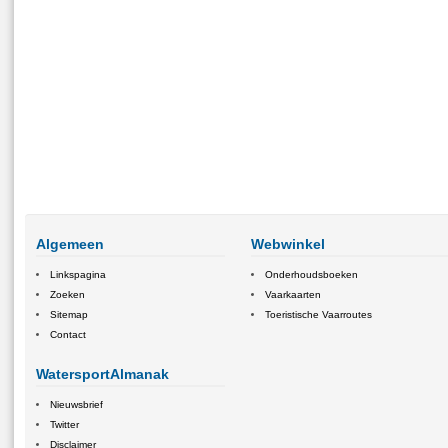
Algemeen
Webwinkel
Linkspagina
Onderhoudsboeken
Zoeken
Vaarkaarten
Sitemap
Toeristische Vaarroutes
Contact
WatersportAlmanak
Nieuwsbrief
Twitter
Disclaimer