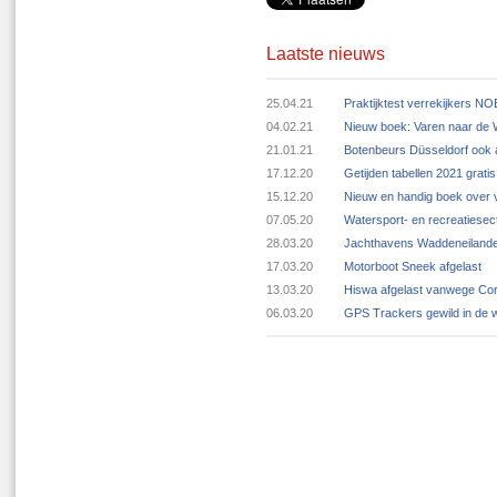
Laatste nieuws
25.04.21
Praktijktest verrekijkers N
04.02.21
Nieuw boek: Varen naar de
21.01.21
Botenbeurs Düsseldorf ook 
17.12.20
Getijden tabellen 2021 grat
15.12.20
Nieuw en handig boek over v
07.05.20
Watersport- en recreatiese
28.03.20
Jachthavens Waddeneilande
17.03.20
Motorboot Sneek afgelast
13.03.20
Hiswa afgelast vanwege Cor
06.03.20
GPS Trackers gewild in de 