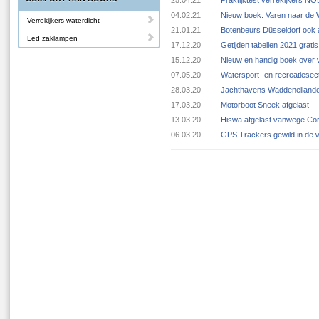
25.04.21
Praktijktest verrekijkers N
04.02.21
Nieuw boek: Varen naar de
Verrekijkers waterdicht
21.01.21
Botenbeurs Düsseldorf ook 
Led zaklampen
17.12.20
Getijden tabellen 2021 grat
15.12.20
Nieuw en handig boek over v
07.05.20
Watersport- en recreatiese
28.03.20
Jachthavens Waddeneilande
17.03.20
Motorboot Sneek afgelast
13.03.20
Hiswa afgelast vanwege Cor
06.03.20
GPS Trackers gewild in de 