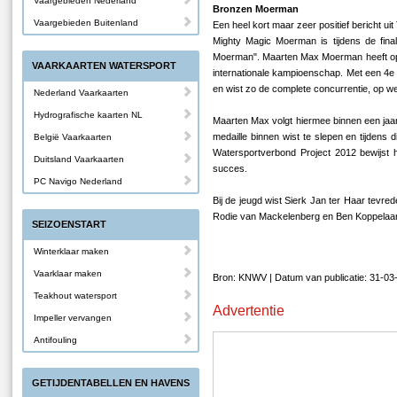
Vaargebieden Nederland
Bronzen Moerman
Vaargebieden Buitenland
Een heel kort maar zeer positief bericht u
Mighty Magic Moerman is tijdens de fin
Moerman". Maarten Max Moerman heeft op i
VAARKAARTEN WATERSPORT
internationale kampioenschap. Met een 4e 
en wist zo de complete concurrentie, op w
Nederland Vaarkaarten
Hydrografische kaarten NL
Maarten Max volgt hiermee binnen een jaar
medaille binnen wist te slepen en tijdens 
België Vaarkaarten
Watersportverbond Project 2012 bewijst 
Duitsland Vaarkaarten
succes.
PC Navigo Nederland
Bij de jeugd wist Sierk Jan ter Haar tevred
Rodie van Mackelenberg en Ben Koppelaar 
SEIZOENSTART
Winterklaar maken
Vaarklaar maken
Bron: KNWV | Datum van publicatie: 31-03
Teakhout watersport
Advertentie
Impeller vervangen
Antifouling
GETIJDENTABELLEN EN HAVENS