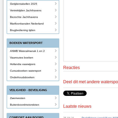
Getijdentabellen 2025
Vertrektijden Jachthavens
Bezochte Jachthavens
Marifoonkanalen Nederland
Brugbediening tijden
BOEKEN WATERSPORT
ANWB Wateralmanak 1 en 2
Vaarroutes boeken
Hollandia vaarwijzers
Reacties
Cursusboeken watersport
Onderhoudsboeken
Deel dit met andere waterspo
VEILIGHEID - BEVEILIGING
Zwemvesten
Buitenboordmotorsloten
Laatste nieuws
COMFORT AAN BOORD