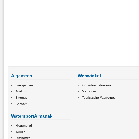
Algemeen
Webwinkel
Linkspagina
Onderhoudsboeken
Zoeken
Vaarkaarten
Sitemap
Toeristische Vaarroutes
Contact
WatersportAlmanak
Nieuwsbrief
Twitter
Disclaimer