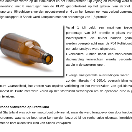
ste controles waren op de Houkesloot en het Sneekermeer. Op vrijdag en zaterdag werd d
nwerking met 8 vaartuigen van de KLPD gecontroleerd op het gebruik van alcohol 
sporters. 96 schippers werden gecontroleerd en 4 van hen kregen een vaarverbod opgeleg
rige schipper uit Sneek werd kampioen met een percentage van 1,3 promille.
Vanaf 1 juli geldt een maximum toege
percentage van 0,5 promille in plaats van
Watersporters die teveel hadden gedr
werden overgebracht naar de P64 Politieboo
een ademanalyse werd uitgevoerd.
Overtreders kunnen naast een vaarverbod
dagvaarding verwachten waarbij veroordel
aardig in de papieren lopen.
Overige vastgestelde overtredingen waren:
zonder rijbewijs ( € 360,-), overschrijding 
um vaarsnelheid, het voeren van onjuiste verlichting en het veroorzaken van geluidsove
moest de Politie meerdere keren op het Starteiland verschijnen om de openbare orde in
 te leiden.
rboot ontvreemd op Starteiland
et Starteiland was ook een motorboot ontvreemd, maar die werd teruggevonden door toedo
urgernet, waarna de boot terug kon worden bezorgd bij de rechtmatige eigenaar. Inmidde
et de boot al een flink eind van Sneek verwijderd.