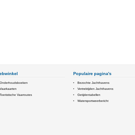
ebwinkel
Populaire pagina's
Onderhoudsboeken
Bezochte Jachthavens
Vaarkaarten
Vertrektijden Jachthavens
Toeristische Vaarroutes
Getijdentabellen
Watersportweerbericht