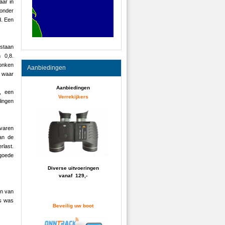
aar in
onder
d. Een
staan
 0,8.
onken
Aanbiedingen
t waar
Aanbiedingen
, een
Verrekijkers
ingen
 varen
van de
rlast.
 goede
Diverse uitvoeringen
vanaf 129,-
en van
ls was
Beveilig uw boot