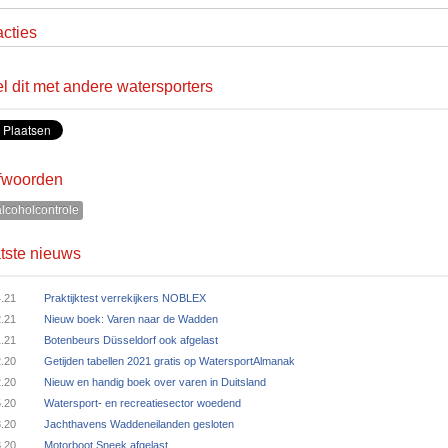
cties
l dit met andere watersporters
fwoorden
lcoholcontrole
tste nieuws
4.21
Praktijktest verrekijkers NOBLEX
2.21
Nieuw boek: Varen naar de Wadden
1.21
Botenbeurs Düsseldorf ook afgelast
2.20
Getijden tabellen 2021 gratis op WatersportAlmanak
2.20
Nieuw en handig boek over varen in Duitsland
5.20
Watersport- en recreatiesector woedend
3.20
Jachthavens Waddeneilanden gesloten
3.20
Motorboot Sneek afgelast