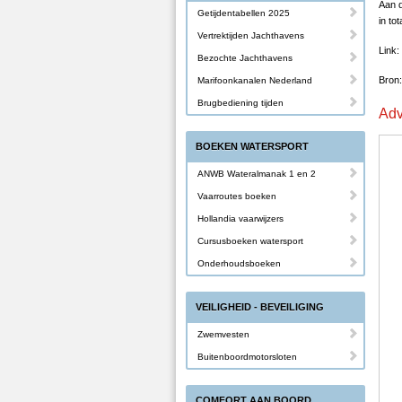
Aan d
Getijdentabellen 2025
in to
Vertrektijden Jachthavens
Link:
Bezochte Jachthavens
Bron:
Marifoonkanalen Nederland
Brugbediening tijden
Adv
BOEKEN WATERSPORT
ANWB Wateralmanak 1 en 2
Vaarroutes boeken
Hollandia vaarwijzers
Cursusboeken watersport
Onderhoudsboeken
VEILIGHEID - BEVEILIGING
Zwemvesten
Buitenboordmotorsloten
COMFORT AAN BOORD