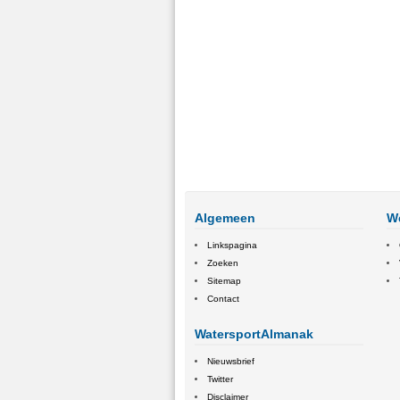
Algemeen
W
Linkspagina
Zoeken
Sitemap
Contact
WatersportAlmanak
Nieuwsbrief
Twitter
Disclaimer