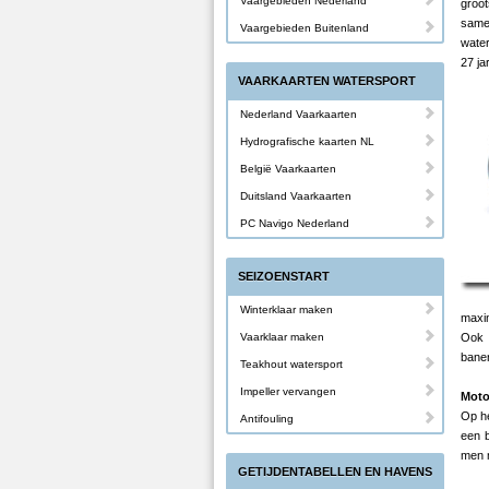
Vaargebieden Nederland
groot
same
Vaargebieden Buitenland
water
27 ja
VAARKAARTEN WATERSPORT
Nederland Vaarkaarten
Hydrografische kaarten NL
België Vaarkaarten
Duitsland Vaarkaarten
PC Navigo Nederland
SEIZOENSTART
Winterklaar maken
maxim
Vaarklaar maken
Ook 
banen
Teakhout watersport
Impeller vervangen
Moto
Op h
Antifouling
een b
men m
GETIJDENTABELLEN EN HAVENS