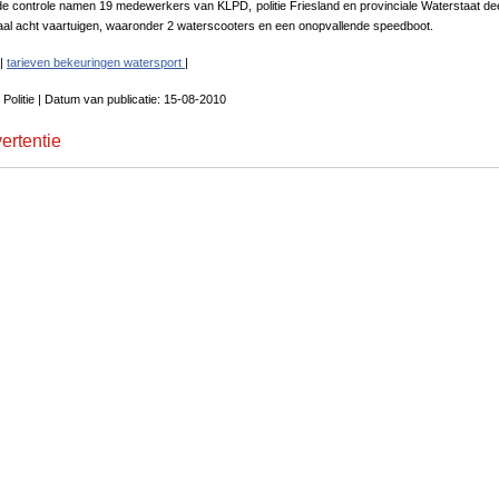
e controle namen 19 medewerkers van KLPD, politie Friesland en provinciale Waterstaat de
taal acht vaartuigen, waaronder 2 waterscooters en een onopvallende speedboot.
 |
tarieven bekeuringen watersport
|
 Politie | Datum van publicatie: 15-08-2010
ertentie