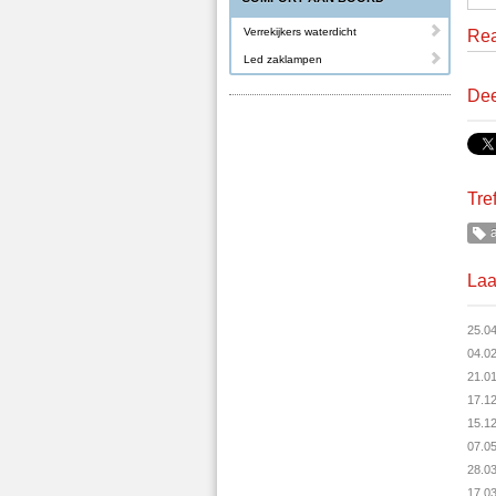
Verrekijkers waterdicht
Rea
Led zaklampen
Dee
Tre
a
Laa
25.0
04.0
21.0
17.1
15.1
07.0
28.0
17.0