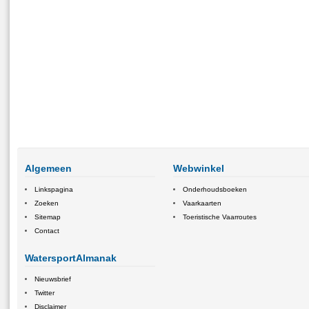
Algemeen
Webwinkel
Linkspagina
Onderhoudsboeken
Zoeken
Vaarkaarten
Sitemap
Toeristische Vaarroutes
Contact
WatersportAlmanak
Nieuwsbrief
Twitter
Disclaimer