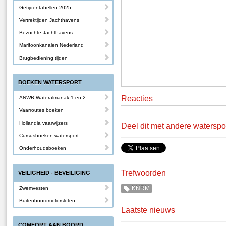
Getijdentabellen 2025
Vertrektijden Jachthavens
Bezochte Jachthavens
Marifoonkanalen Nederland
Brugbediening tijden
BOEKEN WATERSPORT
Reacties
ANWB Wateralmanak 1 en 2
Vaarroutes boeken
Hollandia vaarwijzers
Deel dit met andere waterspo
Cursusboeken watersport
Onderhoudsboeken
Trefwoorden
VEILIGHEID - BEVEILIGING
KNRM
Zwemvesten
Buitenboordmotorsloten
Laatste nieuws
COMFORT AAN BOORD