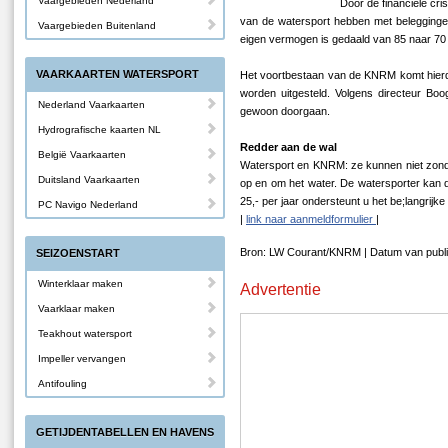
Vaargebieden Nederland
Door de financiële cri
van de watersport hebben met belegging
Vaargebieden Buitenland
eigen vermogen is gedaald van 85 naar 70 
VAARKAARTEN WATERSPORT
Het voortbestaan van de KNRM komt hierdo
worden uitgesteld. Volgens directeur Bo
Nederland Vaarkaarten
gewoon doorgaan.
Hydrografische kaarten NL
Redder aan de wal
België Vaarkaarten
Watersport en KNRM: ze kunnen niet zonde
Duitsland Vaarkaarten
op en om het water. De watersporter kan
25,- per jaar ondersteunt u het be;langrij
PC Navigo Nederland
|
link naar aanmeldformulier
|
Bron: LW Courant/KNRM | Datum van publi
SEIZOENSTART
Winterklaar maken
Advertentie
Vaarklaar maken
Teakhout watersport
Impeller vervangen
Antifouling
GETIJDENTABELLEN EN HAVENS