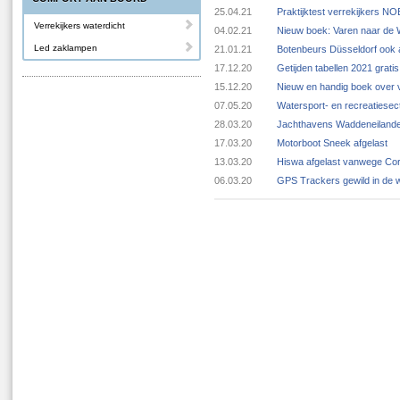
25.04.21
Praktijktest verrekijkers N
Verrekijkers waterdicht
04.02.21
Nieuw boek: Varen naar de
Led zaklampen
21.01.21
Botenbeurs Düsseldorf ook 
17.12.20
Getijden tabellen 2021 grat
15.12.20
Nieuw en handig boek over v
07.05.20
Watersport- en recreatiese
28.03.20
Jachthavens Waddeneilande
17.03.20
Motorboot Sneek afgelast
13.03.20
Hiswa afgelast vanwege Cor
06.03.20
GPS Trackers gewild in de 