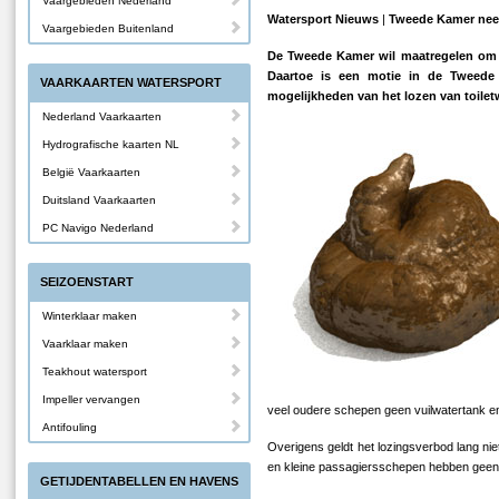
Vaargebieden Nederland
Watersport Nieuws
|
Tweede Kamer neem
Vaargebieden Buitenland
De Tweede Kamer wil maatregelen om h
Daartoe is een motie in de Tweed
VAARKAARTEN WATERSPORT
mogelijkheden van het lozen van toilet
Nederland Vaarkaarten
Hydrografische kaarten NL
België Vaarkaarten
Duitsland Vaarkaarten
PC Navigo Nederland
SEIZOENSTART
Winterklaar maken
Vaarklaar maken
Teakhout watersport
Impeller vervangen
veel oudere schepen geen vuilwatertank en
Antifouling
Overigens geldt het lozingsverbod lang ni
en kleine passagiersschepen hebben geen v
GETIJDENTABELLEN EN HAVENS