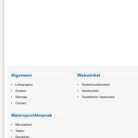
Algemeen
Webwinkel
Linkspagina
Onderhoudsboeken
Zoeken
Vaarkaarten
Sitemap
Toeristische Vaarroutes
Contact
WatersportAlmanak
Nieuwsbrief
Twitter
Disclaimer