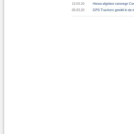
13.03.20
Hiswa afgelast vanwege Cor
06.03.20
GPS Trackers gewild in de 