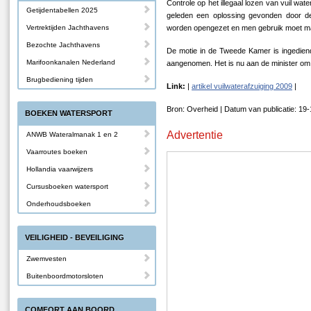
Controle op het illegaal lozen van vuil wate
Getijdentabellen 2025
geleden een oplossing gevonden door de
Vertrektijden Jachthavens
worden opengezet en men gebruik moet mak
Bezochte Jachthavens
De motie in de Tweede Kamer is ingedie
Marifoonkanalen Nederland
aangenomen. Het is nu aan de minister o
Brugbediening tijden
Link:
|
artikel vuilwaterafzuiging 2009
|
Bron: Overheid | Datum van publicatie: 19
BOEKEN WATERSPORT
Advertentie
ANWB Wateralmanak 1 en 2
Vaarroutes boeken
Hollandia vaarwijzers
Cursusboeken watersport
Onderhoudsboeken
VEILIGHEID - BEVEILIGING
Zwemvesten
Buitenboordmotorsloten
COMFORT AAN BOORD