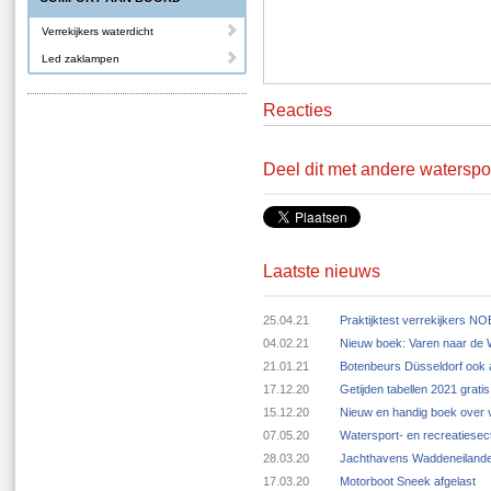
Verrekijkers waterdicht
Led zaklampen
Reacties
Deel dit met andere waterspo
Laatste nieuws
25.04.21
Praktijktest verrekijkers N
04.02.21
Nieuw boek: Varen naar de
21.01.21
Botenbeurs Düsseldorf ook 
17.12.20
Getijden tabellen 2021 grat
15.12.20
Nieuw en handig boek over v
07.05.20
Watersport- en recreatiese
28.03.20
Jachthavens Waddeneilande
17.03.20
Motorboot Sneek afgelast