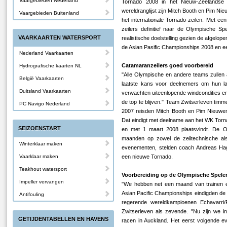
Vaargebieden Nederland
Tornado 2008 in het Nieuw-Zeelandse 
wereldranglijst zijn Mitch Booth en Pim N
Vaargebieden Buitenland
het internationale Tornado-zeilen. Met een
zeilers definitief naar de Olympische S
VAARKAARTEN WATERSPORT
realistische doelstelling gezien de afgelope
de Asian Pasific Championships 2008 en ee
Nederland Vaarkaarten
Catamaranzeilers goed voorbereid
Hydrografische kaarten NL
"Alle Olympische en andere teams zullen a
België Vaarkaarten
laatste kans voor deelnemers om hun lan
Duitsland Vaarkaarten
verwachten uiteenlopende windcondities en 
de top te blijven." Team Zwitserleven tim
PC Navigo Nederland
2007 reisden Mitch Booth en Pim Nieuwenh
Dat eindigt met deelname aan het WK Torna
SEIZOENSTART
en met 1 maart 2008 plaatsvindt. De Ol
maanden op zowel de zeiltechnische al
Winterklaar maken
evenementen, stelden coach Andreas Haga
Vaarklaar maken
een nieuwe Tornado.
Teakhout watersport
Voorbereiding op de Olympische Spele
Impeller vervangen
"We hebben net een maand van trainen en 
Asian Pacific Championships eindigden de N
Antifouling
regerende wereldkampioenen Echavarri/
Zwitserleven als zevende. "Nu zijn we 
GETIJDENTABELLEN EN HAVENS
racen in Auckland. Het eerst volgende ev