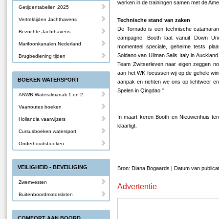
werken in de trainingen samen met de Ame
Getijdentabellen 2025
Vertrektijden Jachthavens
Technische stand van zaken
De Tornado is een technische catamaran, 
Bezochte Jachthavens
campagne. Booth laat vanuit Down Und
Marifoonkanalen Nederland
momenteel speciale, geheime tests plaat
Soldano van Ullman Sails Italy in Auckland
Brugbediening tijden
Team Zwitserleven naar eigen zeggen nog 
aan het WK focussen wij op de gehele win
BOEKEN WATERSPORT
aanpak en richten we ons op lichtweer en 
Spelen in Qingdao."
ANWB Wateralmanak 1 en 2
Vaarroutes boeken
In maart keren Booth en Nieuwenhuis te
Hollandia vaarwijzers
klaarligt.
Cursusboeken watersport
Onderhoudsboeken
VEILIGHEID - BEVEILIGING
Bron: Diana Bogaards | Datum van publicat
Zwemvesten
Advertentie
Buitenboordmotorsloten
COMFORT AAN BOORD