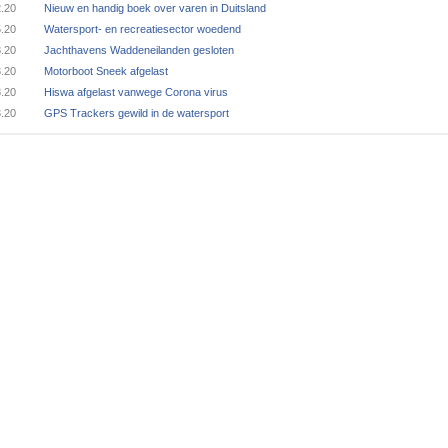
2.20
Nieuw en handig boek over varen in Duitsland
5.20
Watersport- en recreatiesector woedend
3.20
Jachthavens Waddeneilanden gesloten
3.20
Motorboot Sneek afgelast
3.20
Hiswa afgelast vanwege Corona virus
3.20
GPS Trackers gewild in de watersport