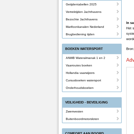
Getijdentabellen 2025
Vertrektijden Jachthavens
Bezochte Jachthavens
In s
Marifoonkanalen Nederland
Het s
syste
Brugbediening tijden
worde
BOEKEN WATERSPORT
Bron:
ANWB Wateralmanak 1 en 2
Adv
Vaarroutes boeken
Hollandia vaarwijzers
Cursusboeken watersport
Onderhoudsboeken
VEILIGHEID - BEVEILIGING
Zwemvesten
Buitenboordmotorsloten
COMFORT AAN BOORD