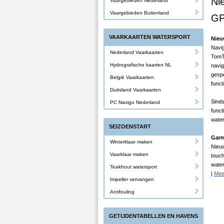
Ni
Vaargebieden Nederland
Vaargebieden Buitenland
GP
VAARKAARTEN WATERSPORT
Nieu
Navig
Nederland Vaarkaarten
TomT
Hydrografische kaarten NL
navig
gesp
België Vaarkaarten
funct
Duitsland Vaarkaarten
Sinds
PC Navigo Nederland
func
water
SEIZOENSTART
Garm
Winterklaar maken
Nieu
Vaarklaar maken
touc
water
Teakhout watersport
|
Mee
Impeller vervangen
Antifouling
GETIJDENTABELLEN EN HAVENS