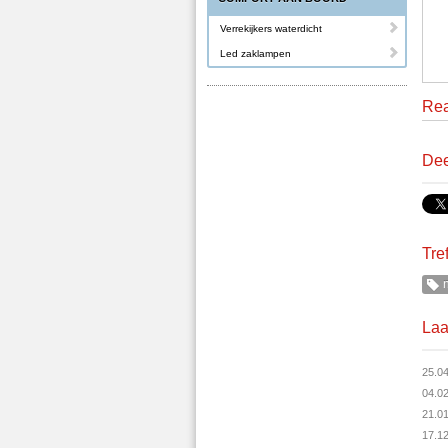
Verrekijkers waterdicht
Led zaklampen
Rea
Dee
Tre
n
Laa
25.0
04.0
21.0
17.1