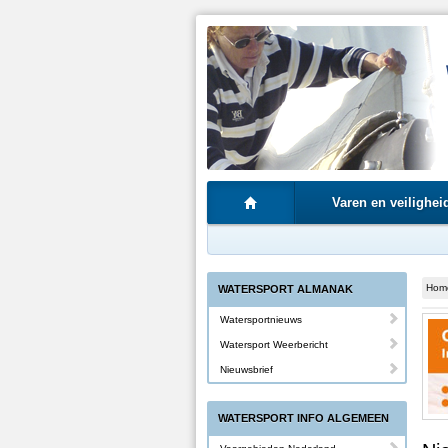
Varen en veilighei
Hom
WATERSPORT ALMANAK
Watersportnieuws
Watersport Weerbericht
Nieuwsbrief
WATERSPORT INFO ALGEMEEN