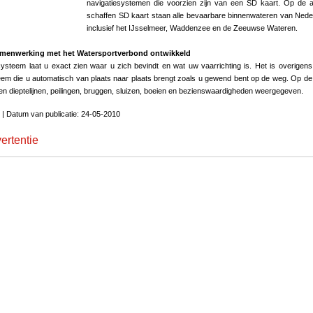
navigatiesystemen die voorzien zijn van een SD kaart. Op de 
schaffen SD kaart staan alle bevaarbare binnenwateren van Nede
inclusief het IJsselmeer, Waddenzee en de Zeeuwse Wateren.
amenwerking met het Watersportverbond ontwikkeld
ysteem laat u exact zien waar u zich bevindt en wat uw vaarrichting is. Het is overigen
em die u automatisch van plaats naar plaats brengt zoals u gewend bent op de weg. Op de
n dieptelijnen, peilingen, bruggen, sluizen, boeien en bezienswaardigheden weergegeven.
 | Datum van publicatie: 24-05-2010
ertentie