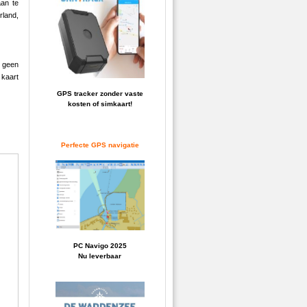
aan te
rland,
s geen
 kaart
GPS tracker zonder vaste
kosten of simkaart!
Perfecte GPS navigatie
PC Navigo 2025
Nu leverbaar