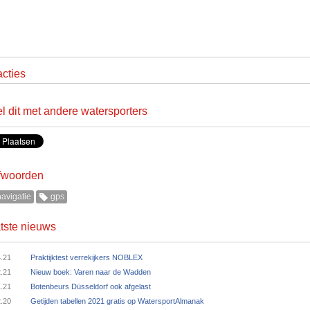
cties
l dit met andere watersporters
fwoorden
avigatie
gps
tste nieuws
4.21
Praktijktest verrekijkers NOBLEX
2.21
Nieuw boek: Varen naar de Wadden
1.21
Botenbeurs Düsseldorf ook afgelast
2.20
Getijden tabellen 2021 gratis op WatersportAlmanak