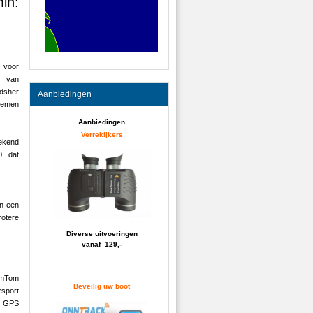
in:
s voor
r van
udsher
Aanbiedingen
stemen
Aanbiedingen
Verrekijkers
tekend
0, dat
en een
rotere
Diverse uitvoeringen
vanaf 129,-
mTom
Beveilig uw boot
sport
 GPS