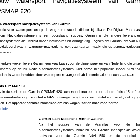
euw watersport navigatiesysteem van Garm
SMAP 620
w watersport navigatiesysteem van Garmin
atie voor watersport en op de weg komt steeds dichter bij elkaar. De Digitale Vaaratla
om Navigatiesystemen is een doorslaand succes. Garmin is die andere leverancie
atiesystemen die uitblinkt door functionaliteit en vormgeving. Logisch dat Garmin, dat van o
ecialiseerd was in watersportnavigatie nu ook vaarkaarten maakt die op autonavigatiesy
ioneren.
 enkele weken levert Garmin een vaarkaart voor de binnenwateren van Nederland die uits
tioneren op de nieuwste autonavigatiesystemen. Met name het populaire model Nüvi 55
dicht is wordt inmiddels door watersporters aangeschaft in combinatie met een vaarkaart.
in GPSMAP 620
w in de serie is de Garmin GPSMAP 620, een model met een groot scherm (bijna 15 cm) 
hscreen-bediening. Een sterke GPS ontvanger zorgt voor een uitstekend bereik, ook op g
en. Het apparaat schakelt moeiteloos om van wegenkaarten naar vaarkaarten.
r info
|
Garmin kaart Nederland Binnenwateren
Na het succes van de Vaaratlas voor de To
autonavigatiesystemen, komt nu ook Garmin met speciale water
software voor de Garmin Nüvi 550 en de handheld