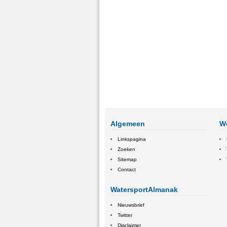
Algemeen
W
Linkspagina
Zoeken
Sitemap
Contact
WatersportAlmanak
Nieuwsbrief
Twitter
Disclaimer