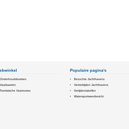
ebwinkel
Populaire pagina's
Onderhoudsboeken
Bezochte Jachthavens
Vaarkaarten
Vertrektijden Jachthavens
Toeristische Vaarroutes
Getijdentabellen
Watersportweerbericht