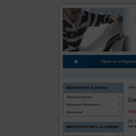
Varen en veilighei
Hom
WATERSPORT ALMANAK
Watersportnieuws
Ge
Watersport Weerbericht
Hoo
Nieuwsbrief
Op d
hiero
WATERSPORT INFO ALGEMEEN