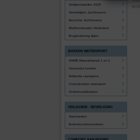
13.0
Getijdentabellen 2025
06.0
Vertrektijden Jachthavens
Bezochte Jachthavens
Marifoonkanalen Nederland
Brugbediening tijden
BOEKEN WATERSPORT
ANWB Wateralmanak 1 en 2
Vaarroutes boeken
Hollandia vaarwijzers
Cursusboeken watersport
Onderhoudsboeken
VEILIGHEID - BEVEILIGING
Zwemvesten
Buitenboordmotorsloten
COMFORT AAN BOORD