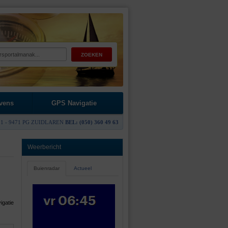
vens
GPS Navigatie
1 - 9471 PG ZUIDLAREN
BEL: (050) 360 49 63
Weerbericht
Buienradar
Actueel
igatie