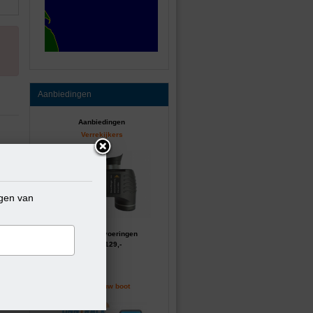
Aanbiedingen
Aanbiedingen
Verrekijkers
ngen van
Diverse uitvoeringen
vanaf 129,-
Beveilig uw boot