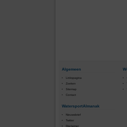
Algemeen
W
Linkspagina
Zoeken
Sitemap
Contact
WatersportAlmanak
Nieuwsbrief
Twitter
Disclaimer