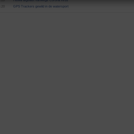
3.20
Hiswa afgelast vanwege Corona virus
3.20
GPS Trackers gewild in de watersport