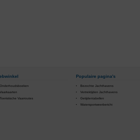
ebwinkel
Populaire pagina's
Onderhoudsboeken
Bezochte Jachthavens
Vaarkaarten
Vertrektijden Jachthavens
Toeristische Vaarroutes
Getijdentabellen
Watersportweerbericht