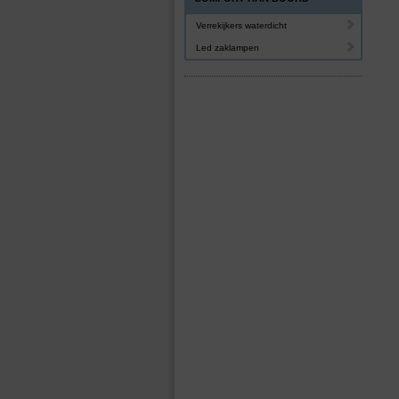
Verrekijkers waterdicht
Led zaklampen